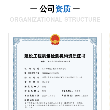
公司
资质
ORGANIZATIONAL STRUCTURE