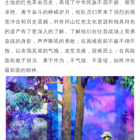
土地的红色革命历史，再现了中华民族不屈不挠、艰苦
卓绝、勇于奋斗的峥嵘岁月，给队员们带来了强烈的视
觉冲击和历史震撼，对井冈山红色文化资源和独具特色
的遗产有了更深入的了解。了解他们在往昔战场上英勇
奋战的身影，声声嘶吼的勇敢；在困难面前不躲不绕不
拖，以舍我其谁的气魄，
攻
坚克难，迎难而上；在风险
面前敢于担当、勇于作为，不气馁、不退缩，始终冲在
最前面的精神。