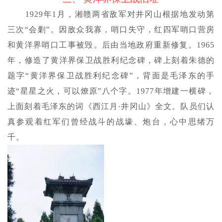
1929年1月，湘赣两省敌军对井冈山根据地发动第
三次“会剿”。因敌众我寡，哨口失守，红四军哨口营房
和黄洋界哨口工事被毁。后由当地政府重新修复。1965
年，修造了黄洋界保卫战胜利纪念碑，碑上刻着朱德的
题字“黄洋界保卫战胜利纪念碑”，背面是毛泽东的手
迹“星星之火，可以燎原”八个字。1977年增建一横碑，
上面刻着毛泽东的词《西江月·井冈山》全文。队员们认
真参观着红军们曾经战斗的战壕、炮台，心中思绪万
千。