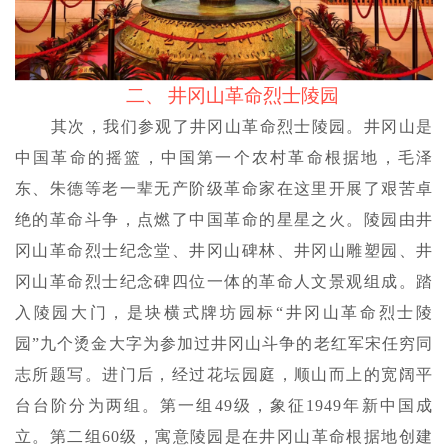
二、
井冈山革命烈士陵园
其次，我们参观了井冈山革命烈士陵园。井冈山是
中国革命的摇篮，中国第一个农村革命根据地，毛泽
东、朱德等老一辈无产阶级革命家在这里开展了艰苦卓
绝的革命斗争，点燃了中国革命的星星之火。陵园由井
冈山革命烈士纪念堂、井冈山碑林、井冈山雕塑园、井
冈山革命烈士纪念碑四位一体的革命人文景观组成。踏
入陵园大门，是块横式牌坊园标
“井冈山革命烈士陵
园”九个烫金大字为参加过井冈山斗争的老红军宋任穷同
志所题写。进门后，经过花坛园庭，顺山而上的宽阔平
台台阶分为两组。第一组49级，象征1949年新中国成
立。第二组60级，寓意陵园是在井冈山革命根据地创建