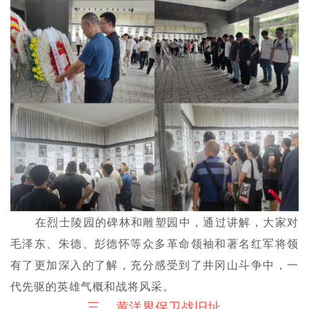
在烈士陵园的碑林和雕塑园中，通过讲解，大家对
毛泽东、朱德、彭德怀等众多革命领袖和著名红军将领
有了更加深入的了解，充分感受到了井冈山斗争中，一
代先驱的英雄气概和战将风采。
三、
黄洋界保卫战旧址